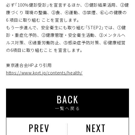
必ず「100％健診受診」を宣言するほか、①健診結果活用、②健
康づくり 環境の整備、③食、④運動、⑤禁煙、⑥心の健康の
6 項目に取り組む ことを宣言します。
もう一歩進んで、安全衛生にも取り組む「STEP2」では、①健
診・重症化予防、②健康管理・安全衛生活動、③メンタルヘ
ルス対策、④過重労働防止、⑤感染症予防対策、⑥健康経営
の6項目に取り組むこと を宣言します。
東京連合会HPより引用
https://www.kprt.jp/contents/health/
BACK
一覧へ戻る
PREV
NEXT