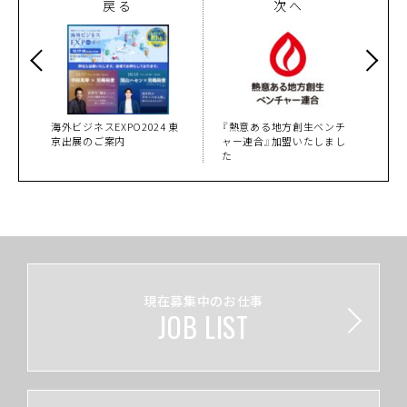
戻る
次へ
海外ビジネスEXPO2024 東
『熱意ある地方創生ベンチ
京出展のご案内
ャー連合』加盟いたしまし
た
現在募集中のお仕事
JOB LIST