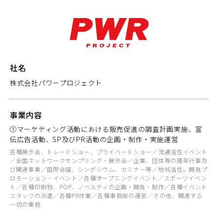
社名
株式会社パワープロジェクト
事業内容
①マーケティング活動における販売促進の調査計画実施、宣
伝広告活動、SP及びPR活動の企画・制作・実施運営
各種展示会、トレードショー、プライベートショー／流通活性イベント
／全国ネットワークサンプリング・展示会／企業、団体等の周年行事及
び関連事業／国際会議、シンポジウム、セミナー等／地域活性。開発プ
ロモーション・イベント／各種オープニングイベント／スポーツイベン
ト／各種印刷物、POP、ノベルティの企画・開発・制作／各種イベント
スタッフの派遣／各種PR作業／各種事務局の運営／その他、関連する
一切の業務