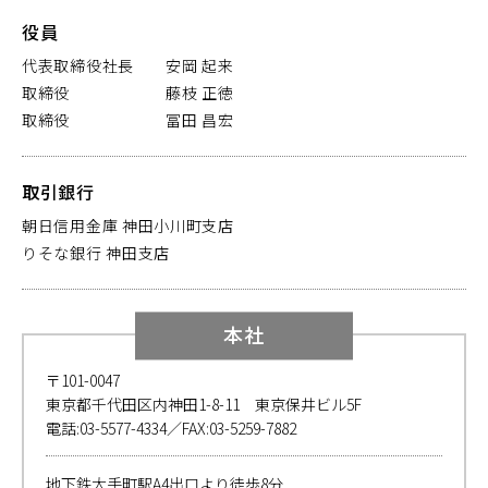
役員
代表取締役社長 安岡 起来
取締役 藤枝 正徳
取締役 冨田 昌宏
取引銀行
朝日信用金庫 神田小川町支店
りそな銀行 神田支店
本社
〒101-0047
東京都千代田区内神田1-8-11 東京保井ビル5F
電話:03-5577-4334／FAX:03-5259-7882
地下鉄大手町駅A4出口より徒歩8分