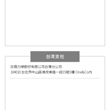
台湾支社
日商力傑股份有限公司台灣分公司
104010 台北市中⼭區南京東路⼀段15號3樓 One&Co内