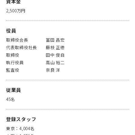
資本金
2,500万円
役員
取締役会長 冨田 昌宏
代表取締役社長 藤枝 正徳
取締役 田中 俊自
執行役員 高山 裕二
監査役 奈良 洋
従業員
45名
登録スタッフ
東京：4,004名