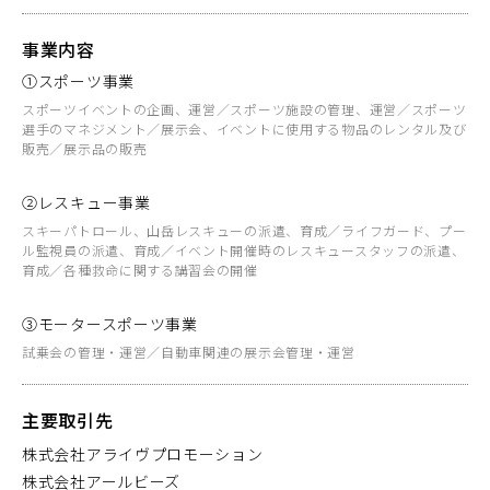
事業内容
①スポーツ事業
スポーツイベントの企画、運営／スポーツ施設の管理、運営／スポーツ
選手のマネジメント／展示会、イベントに使用する物品のレンタル及び
販売／展示品の販売
②レスキュー事業
スキーパトロール、山岳レスキューの派遣、育成／ライフガード、プー
ル監視員の派遣、育成／イベント開催時のレスキュースタッフの派遣、
育成／各種救命に関する講習会の開催
③モータースポーツ事業
試乗会の管理・運営／自動車関連の展示会管理・運営
主要取引先
株式会社アライヴプロモーション
株式会社アールビーズ