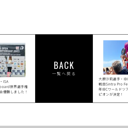
BACK
一覧へ戻る
大原沙莉選手・IB
ISA
戦目Sintra Pro F
leboard世界選手権
年IBCワールドツ
会優勝しました！
ピオンが決定！