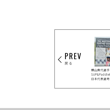
PREV
戻る
横山貴代選手・
SUP&Padd
日本代表選考