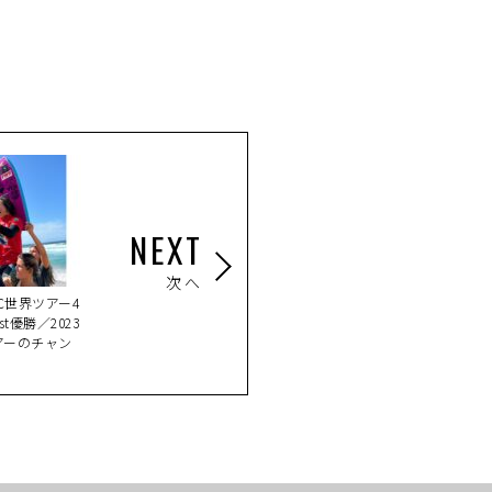
NEXT
次へ
C世界ツアー4
est優勝／2023
アーのチャン