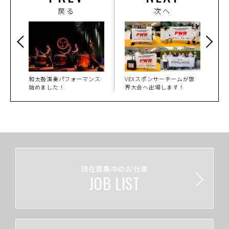
戻る
次へ
和太鼓演奏パフォーマンス
VEXスポンサーチームが世
始めました！
界大会へ出場します！
現在募集中のお仕事
JOB LIST