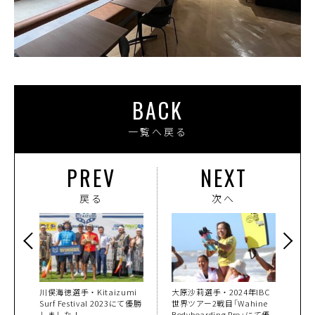
BACK
一覧へ戻る
PREV
NEXT
戻る
次へ
川俣海徳選手・Kitaizumi
大原沙莉選手・2024年IBC
Surf Festival 2023にて優勝
世界ツアー2戦目「Wahine
しました！
Bodyboarding Pro」にて優