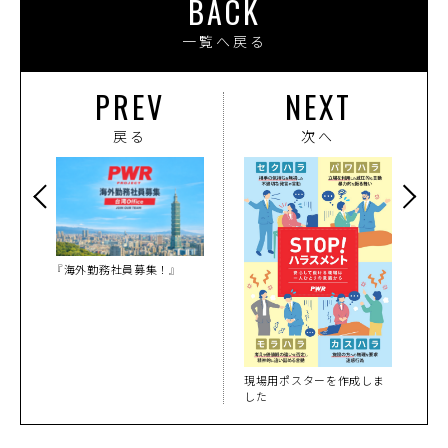
BACK
一覧へ戻る
PREV
NEXT
戻る
次へ
『海外勤務社員募集！』
現場用ポスターを作成しま
した