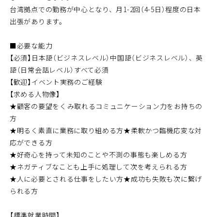
台湾拠点での勤務が中心となり、月1-2回（4-5日）程度の日本
出張があります。
■必要な能力
【必須】日本語（ビジネスレベル）中国語（ビジネスレベル）、英
語（日常会話レベル）すべて必須
【歓迎】イベント実務のご経験
【求める人物像】
★顧客の要望をくみ取れるコミュニケーション力をお持ちの
方
★明るく素直に業務に取り組める方★柔軟かつ臨機応変な対
応ができる方
★好奇心を持って未知のことや不測の事態も楽しめる方
★ネガティブなことも上手に処理して次を考えられる方
★人に必要とされる仕事をしたい方★成功も失敗も次に繋げ
られる方
【標準就業時間】