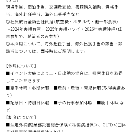
現場手当、宿泊手当、交通費支給、書籍購入補助、資格手
当、海外赴任手当、海外出張手当など
◎社員旅行全額会社負担（航空機・ホテル代・他一部食事）
┗2024年実績台湾・2025年実績ハワイ・2026年実績沖縄（任
意参加で、希望者のみ参加）
◎本採用について、海外赴任手当、海外出張手当の該当・非
該当については、面接時にご説明します。
【休暇について】
■イベント実施により土・日出勤の場合は、振替休日を取得
していただきます
■夏季休暇・冬期休暇 ■産前・産後・育児休暇（取得実績あ
り）
■記念日・特別日休暇 ■子の行事参加休暇 ■慶弔休暇 な
ど
【制度について】
■法定外補償(業務災害総合保険＜私傷病担保＞、GLTD＜団体
長期障害所得補償保険＞加入)