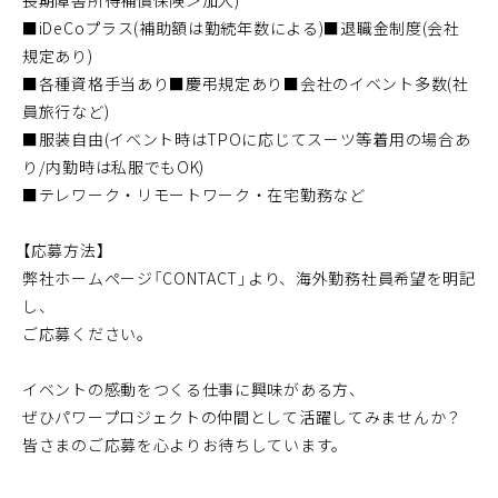
■iDeCoプラス(補助額は勤続年数による)■退職金制度(会社
規定あり)
■各種資格手当あり■慶弔規定あり■会社のイベント多数(社
員旅行など)
■服装自由(イベント時はTPOに応じてスーツ等着用の場合あ
り/内勤時は私服でもOK)
■テレワーク・リモートワーク・在宅勤務など
【応募方法】
弊社ホームページ「CONTACT」より、海外勤務社員希望を明記
し、
ご応募ください。
イベントの感動をつくる仕事に興味がある方、
ぜひパワープロジェクトの仲間として活躍してみませんか？
皆さまのご応募を心よりお待ちしています。