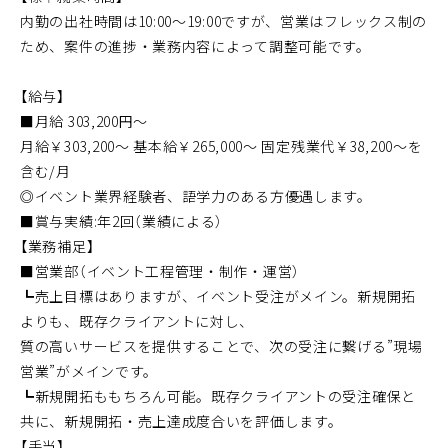
内勤の出社時間は10:00～19:00ですが、営業はフレックス制の
ため、案件の進捗・業務内容によって調整可能です。
【給与】
■月給 303,200円～
月給￥303,200～ 基本給￥265,000～ 固定残業代￥38,200～を
含む/月
◎イベント業界経験者、語学力のある方優遇します。
■賞与実績:年2回（業績による）
【業務補足】
■営業部（イベント工程管理・制作・運営）
┗売上目標はありますが、イベント受注がメイン。新規開拓
よりも、既存クライアントに対し、
質の高いサービスを提供することで、次の受注に繋げる”現場
営業”がメインです。
┗新規開拓ももちろん可能。既存クライアントの受注確保と
共に、新規開拓・売上達成度合いを評価します。
【手当】