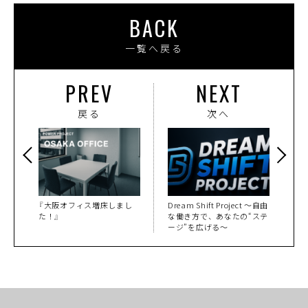
BACK
一覧へ戻る
PREV
NEXT
戻る
次へ
『大阪オフィス増床しまし
Dream Shift Project 〜自由
た！』
な働き方で、あなたの“ステ
ージ”を広げる〜